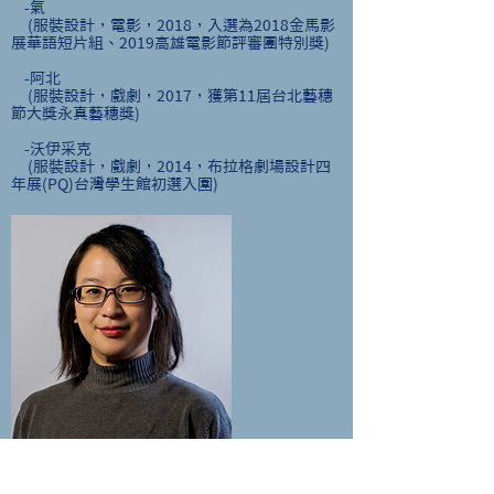
-氣
(服裝設計，電影，2018，入選為2018金馬影
展華語短片組、2019高雄電影節評審團特別獎)
-阿北
(服裝設計，戲劇，2017，獲第11屆台北藝穗
節大獎永真藝穗獎)
-沃伊采克
(服裝設計，戲劇，2014，布拉格劇場設計四
年展(PQ)台灣學生館初選入圍)
履歷