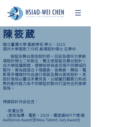
​陳筱葳
國立臺灣大學 戲劇學系 學士，2015
​德州大學奧斯丁分校 劇場設計碩士 在學中
服裝及舞台美術設計師。目前為德州大學劇
場設計碩士二年級生，雙主修服裝及舞台設計。
自大學就讀期間，便開始參與逾百個不同領域的
製作，曾為超過五十個戲劇、音樂劇、舞蹈、電
影等多種媒材作品進行服裝及舞台美術設計。其
設計風格以靈活多變見長，以細膩的觀察力和成
熟的創作能力為不同類型的製作打造符合的美學
風格。
得獎設計作品包含：
-幸運女孩
(美術指導，電影，2019，獲美國NFFTY影展
Audience Award及New Talent Jury Award)